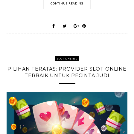
CONTINUE READING
SLOT ONLINE
PILIHAN TERATAS: PROVIDER SLOT ONLINE
TERBAIK UNTUK PECINTA JUDI